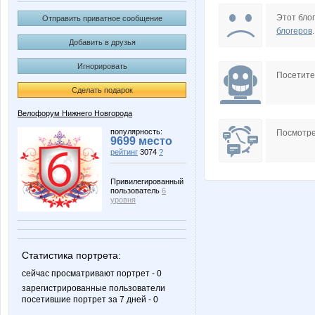
Leg0
Mexicol
Этот блог
Отправить приватное сообщение
блогеров
.
Добавить в друзья
Игнорировать
Zu-zu
and81
Посетит
Сделать подарок
Велофорум Нижнего Новгорода
Дефыч
Денис 
популярность:
Посмотре
9699 место
рейтинг
3074
?
Привилегированный
пользователь
6
уровня
Статистика портрета:
сейчас просматривают портрет - 0
зарегистрированные пользователи
посетившие портрет за 7 дней - 0