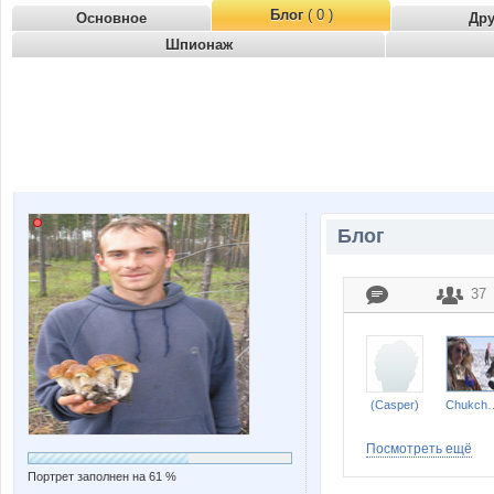
Блог
( 0 )
Основное
Др
Шпионаж
Блог
37
(Casper)
Chukc
Посмотреть ещё
Портрет заполнен на 61 %